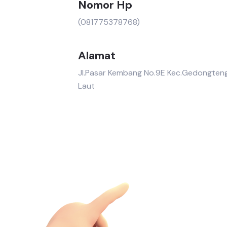
Nomor Hp
(081775378768)
Alamat
Jl.Pasar Kembang No.9E Kec.Gedongten
Laut